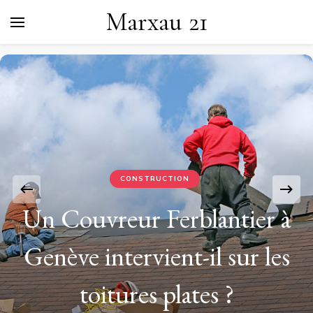
Marxau 21
CONSTRUCTION
Un Couvreur Ferblantier à
Genève intervient-il sur les
toitures plates ?