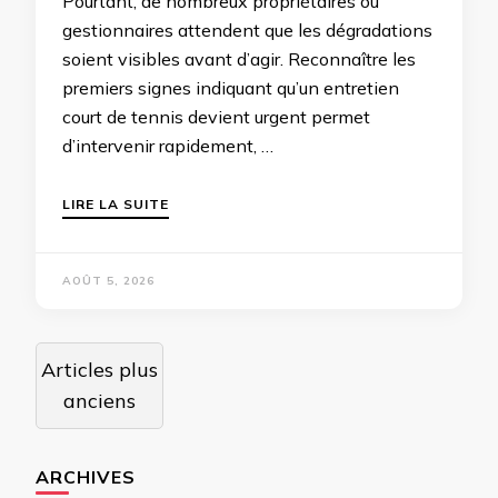
Pourtant, de nombreux propriétaires ou
gestionnaires attendent que les dégradations
soient visibles avant d’agir. Reconnaître les
premiers signes indiquant qu’un entretien
court de tennis devient urgent permet
d’intervenir rapidement, …
LIRE LA SUITE
AOÛT 5, 2026
Navigation
Articles plus
des
anciens
articles
ARCHIVES