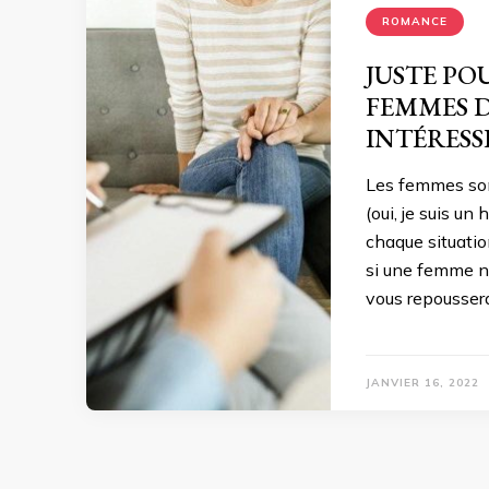
ROMANCE
JUSTE POU
FEMMES D
INTÉRESS
Les femmes son
(oui, je suis u
chaque situatio
si une femme ne
vous repousser
JANVIER 16, 2022