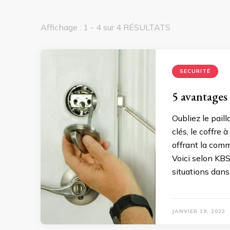
Affichage : 1 - 4 sur 4 RÉSULTATS
SECURITÉ
5 avantages 
Oubliez le paill
clés, le coffre 
offrant la comm
Voici selon KBS
situations dans
JANVIER 19, 2022