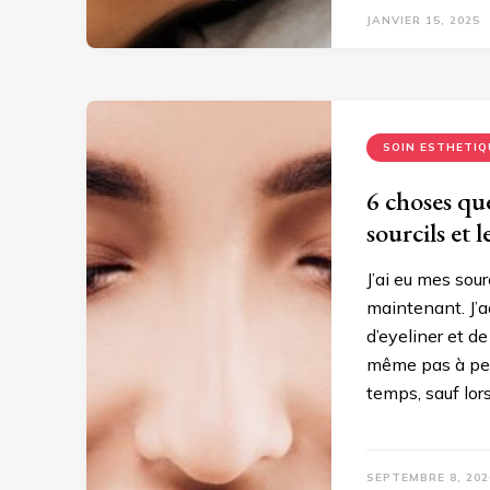
JANVIER 15, 2025
SOIN ESTHETIQ
6 choses que
sourcils et l
J’ai eu mes sou
maintenant. J’a
d’eyeliner et de
même pas à pens
temps, sauf lor
SEPTEMBRE 8, 202