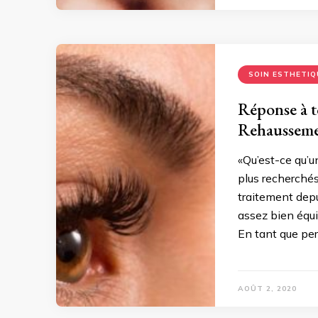
SOIN ESTHETIQ
Réponse à to
Rehaussemen
«Qu’est-ce qu’u
plus recherchés
traitement depu
assez bien équi
En tant que per
AOÛT 2, 2020