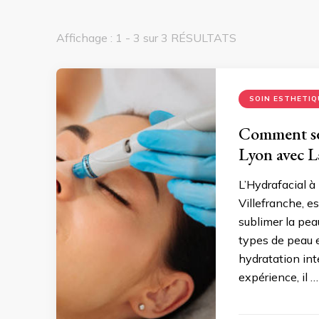
Affichage : 1 - 3 sur 3 RÉSULTATS
SOIN ESTHETIQ
Comment se 
Lyon avec L
L’Hydrafacial à
Villefranche, e
sublimer la pea
types de peau e
hydratation inte
expérience, il …