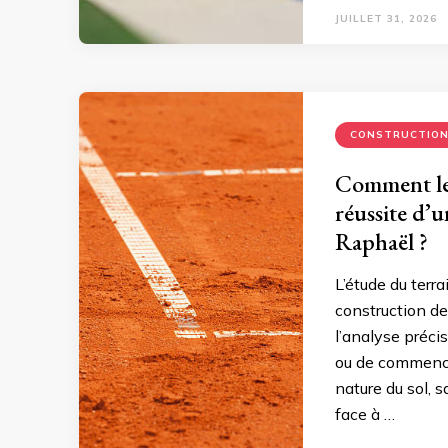
JUILLET 31, 2026
CONSTRUCTIO
Comment les
réussite d’u
Raphaël ?
L’étude du terra
construction d
l’analyse préci
ou de commencer
nature du sol, 
face à …