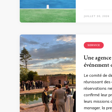
JUILLET 30, 2026
SERVICE
Une agence 
événement o
Le comité de dir
réunissant des 
réservations ne
confirmé leur p
leurs missions 
manager, la pr