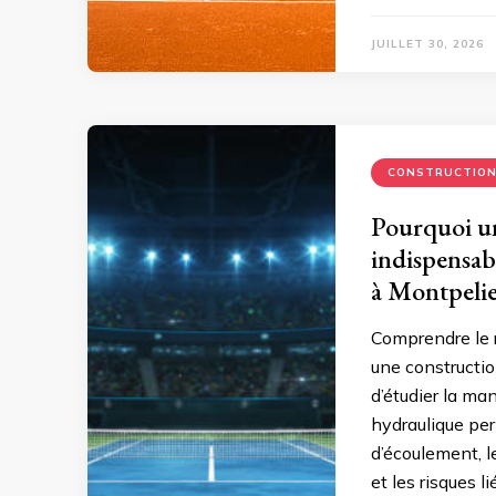
JUILLET 30, 2026
CONSTRUCTIO
Pourquoi un
indispensab
à Montpelie
Comprendre le r
une constructio
d’étudier la man
hydraulique per
d’écoulement, le
et les risques l