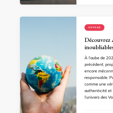
VOYAGE
Découvrez A
inoubliabl
À l’aube de 20
précédent, prop
encore méconnu
responsable. P
comme une vérit
authenticité et
l’univers des V