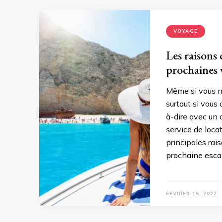
VOYAGE
Les raisons 
prochaines 
Même si vous n’
surtout si vous
à-dire avec un c
service de loca
principales rai
prochaine esc
FÉVRIER 15, 2022