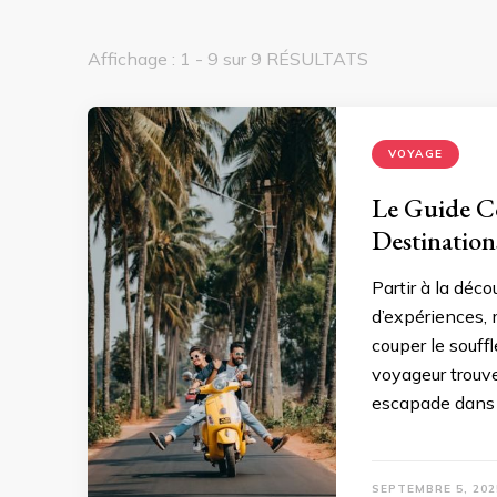
Affichage : 1 - 9 sur 9 RÉSULTATS
VOYAGE
Le Guide Co
Destination
Partir à la déc
d’expériences, 
couper le souff
voyageur trouve
escapade dans 
SEPTEMBRE 5, 202