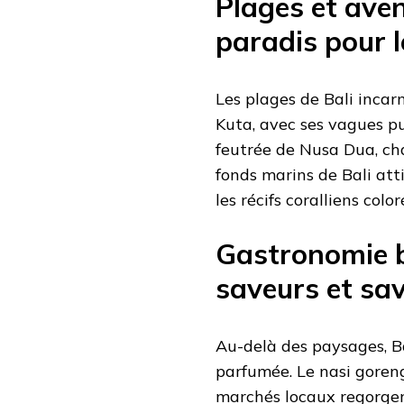
Plages et ave
paradis pour l
Les plages de Bali incar
Kuta, avec ses vagues pui
feutrée de Nusa Dua, cha
fonds marins de Bali att
les récifs coralliens col
Gastronomie ba
saveurs et sav
Au-delà des paysages, Ba
parfumée. Le nasi goreng
marchés locaux regorgent 