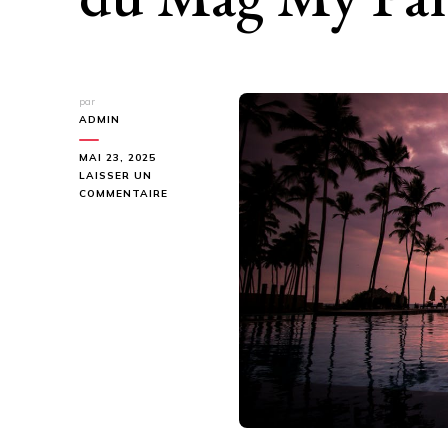
par
ADMIN
MAI 23, 2025
LAISSER UN
SUR
COMMENTAIRE
DÉCOUVREZ
L’UNIVERS
PARADISIAQUE
DU
MAG
MY
PARADIES