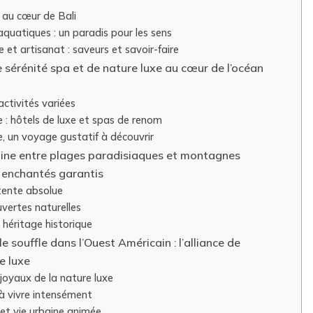
é au cœur de Bali
quatiques : un paradis pour les sens
 et artisanat : saveurs et savoir-faire
de sérénité spa et de nature luxe au cœur de l’océan
activités variées
 : hôtels de luxe et spas de renom
e, un voyage gustatif à découvrir
ine entre plages paradisiaques et montagnes
 enchantés garantis
tente absolue
ertes naturelles
 héritage historique
 souffle dans l’Ouest Américain : l’alliance de
e luxe
joyaux de la nature luxe
à vivre intensément
 et vie urbaine animée