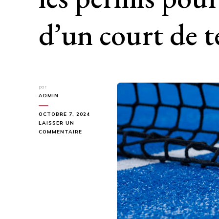
d’un court de t
par
ADMIN
OCTOBRE 7, 2024
LAISSER UN
SUR
COMMENTAIRE
C’EST
QUOI
LES
DÉLAIS
POUR
OBTENIR
LES
PERMIS
POUR