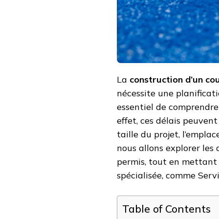
LA
CONSTRUCTION
D’UN
COURT
DE
TENNIS
À
NICE
?
La
construction d’un cou
nécessite une planificat
essentiel de comprendre 
effet, ces délais peuvent
taille du projet, l’empla
nous allons explorer les
permis, tout en mettant 
spécialisée, comme Serv
Table of Contents