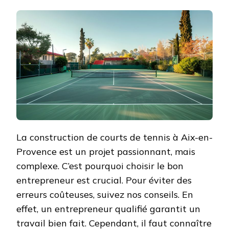
CHOISI
UN
ENTRE
SPÉCIA
EN
COURT
DE
TENNI
À
AIX-
EN-
PROVE
?
La construction de courts de tennis à Aix-en-
Provence est un projet passionnant, mais
complexe. C’est pourquoi choisir le bon
entrepreneur est crucial. Pour éviter des
erreurs coûteuses, suivez nos conseils. En
effet, un entrepreneur qualifié garantit un
travail bien fait. Cependant, il faut connaître