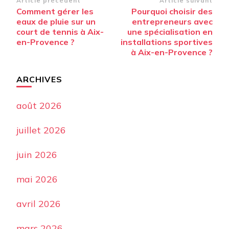
Navigation
Article précédent
Article suivant
Comment gérer les
Pourquoi choisir des
d’article
eaux de pluie sur un
entrepreneurs avec
court de tennis à Aix-
une spécialisation en
en-Provence ?
installations sportives
à Aix-en-Provence ?
ARCHIVES
août 2026
juillet 2026
juin 2026
mai 2026
avril 2026
mars 2026