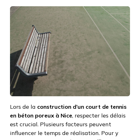
RESPECT
LES
DÉLAIS
LORS
DE
LA
CONSTRU
D’UN
COURT
DE
TENNIS
EN
BÉTON
POREUX
À
NICE
?
Lors de la
construction d’un court de tennis
en béton poreux à Nice
, respecter les délais
est crucial. Plusieurs facteurs peuvent
influencer le temps de réalisation. Pour y