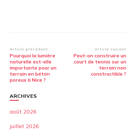
Navigation
Article précédent
Article suivant
Pourquoi la lumière
Peut-on construire un
d’article
naturelle est-elle
court de tennis sur un
importante pour un
terrain non
terrain en béton
constructible ?
poreux à Nice ?
ARCHIVES
août 2026
juillet 2026