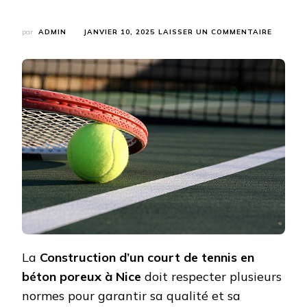
SUR
par
ADMIN
JANVIER 10, 2025
LAISSER UN COMMENTAIRE
COMME
S’ASSU
DE
LA
CONFOR
DES
NORMES
LORS
DE
LA
CONSTR
D’UN
COURT
DE
TENNIS
EN
BÉTON
POREUX
La
Construction d’un court de tennis en
À
béton poreux à Nice
doit respecter plusieurs
NICE
?
normes pour garantir sa qualité et sa