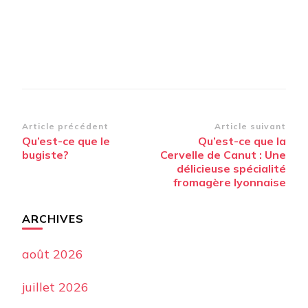
Navigation
Article précédent
Article suivant
Qu’est-ce que le
Qu’est-ce que la
d’article
bugiste?
Cervelle de Canut : Une
délicieuse spécialité
fromagère lyonnaise
ARCHIVES
août 2026
juillet 2026