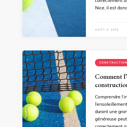
correctement an
Nice, il est don
AOÛT 4, 2026
CONSTRUCTIO
Comment l’ex
constructio
Comprendre l’in
l’ensoleillement
durant une gran
généreuse peut 
correctement an