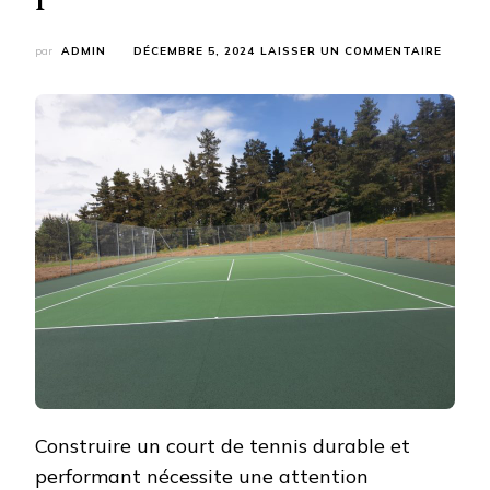
SUR
par
ADMIN
DÉCEMBRE 5, 2024
LAISSER UN COMMENTAIRE
POURQ
LA
QUALI
DES
MATÉR
EST-
ELLE
ESSENT
POUR
LA
CONST
D’UN
COURT
DE
TENNI
EN
BÉTON
POREU
À
Construire un court de tennis durable et
CANNE
?
performant nécessite une attention