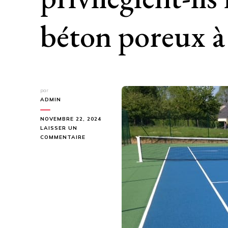
béton poreux à
par
ADMIN
NOVEMBRE 22, 2024
LAISSER UN
SUR
COMMENTAIRE
POURQUOI
LES
CLUBS
DE
TENNIS
PRIVILÉGIENT-
ILS
LES
COURTS