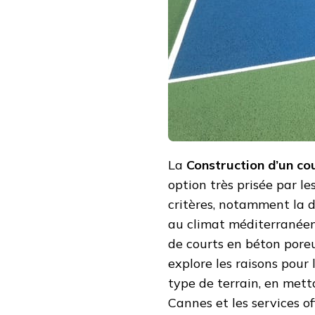
EN
BÉTON
POREUX
À
CANNES
?
La
Construction d’un co
option très prisée par le
critères, notamment la dur
au climat méditerranéen.
de courts en béton poreu
explore les raisons pour 
type de terrain, en mett
Cannes et les services of