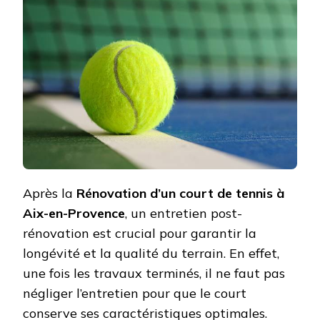
ENTR
POST
RÉNO
POUR
UN
COUR
À
AIX-
EN-
PROV
?
Après la
Rénovation d’un court de tennis à
Aix-en-Provence
, un entretien post-
rénovation est crucial pour garantir la
longévité et la qualité du terrain. En effet,
une fois les travaux terminés, il ne faut pas
négliger l’entretien pour que le court
conserve ses caractéristiques optimales.