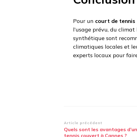
Pour un
court de tennis
l’usage prévu, du climat
synthétique sont recomm
climatiques locales et leu
experts locaux pour fair
Navigation
Article précédent
Quels sont les avantages d’un
d’article
tennis couvert à Cannes ?