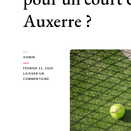
Auxerre ?
par
ADMIN
FÉVRIER 11, 2025
LAISSER UN
SUR
COMMENTAIRE
QUEL
EST
LE
MEILLEUR
REVÊTEMENT
POUR
UN
COURT
DE