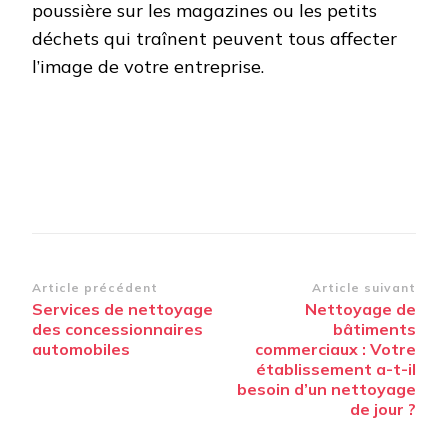
poussière sur les magazines ou les petits
déchets qui traînent peuvent tous affecter
l’image de votre entreprise.
Navigation
Article précédent
Article suivant
Services de nettoyage
Nettoyage de
d’article
des concessionnaires
bâtiments
automobiles
commerciaux : Votre
établissement a-t-il
besoin d’un nettoyage
de jour ?