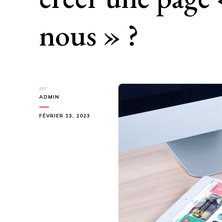
nous » ?
par
ADMIN
FÉVRIER 13, 2023