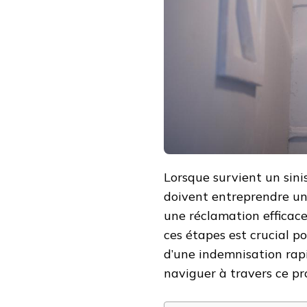
BÂTIMENTS
À
LYON
:
LES
ÉTAPES
CRUCIALES
EN
CAS
DE
SINISTRE
Lorsque survient un sinis
doivent entreprendre un
une réclamation efficac
ces étapes est crucial po
d’une indemnisation rapi
naviguer à travers ce p