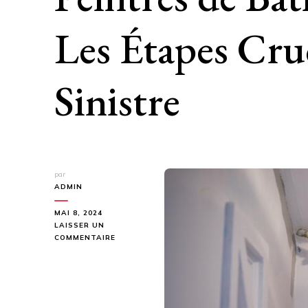
Les Étapes Cruc
Sinistre
par
ADMIN
MAI 8, 2024
LAISSER UN
SUR
COMMENTAIRE
ASSURANCE
DÉCENNALE
POUR
PEINTRES
DE