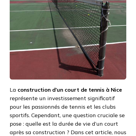
DURÉE
DE
VIE
D’UN
COURT
APRÈS
LA
CONST
D’UN
COURT
DE
TENNI
À
NICE
?
La
construction d’un court de tennis à Nice
représente un investissement significatif
pour les passionnés de tennis et les clubs
sportifs. Cependant, une question cruciale se
pose : quelle est la durée de vie d’un court
après sa construction ? Dans cet article, nous