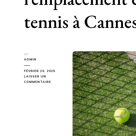
tennis à Cannes
par
ADMIN
FÉVRIER 10, 2025
LAISSER UN
SUR
COMMENTAIRE
COMMENT
BIEN
CHOISIR
L’EMPLACEMENT
DE
SON
COURT
DE
TENNIS