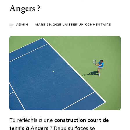
Angers ?
SUR
par
ADMIN
MARS 19, 2025
LAISSER UN COMMENTAIRE
COMMENT
CHOISIR
ENTRE
UN
TERRAIN
DE
TENNIS
EN
TERRE
BATTUE
OU
EN
SURFACE
SYNTHÉTI
POUR
LA
CONSTRUC
COURT
Tu réfléchis à une
construction court de
DE
tennis à Angers
? Deux surfaces se
TENNIS