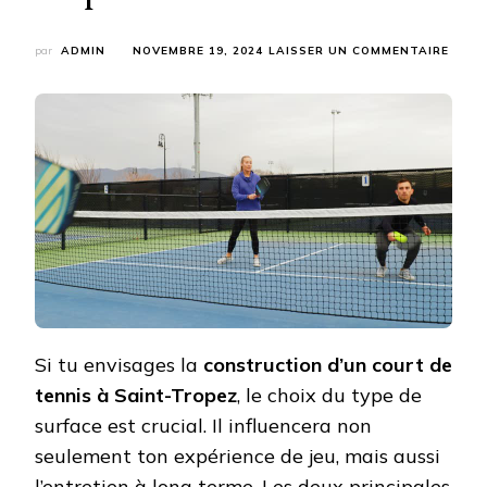
SUR
par
ADMIN
NOVEMBRE 19, 2024
LAISSER UN COMMENTAIRE
COMM
CHOIS
ENTR
UN
TERR
EN
DUR
ET
UN
TERR
EN
GAZO
POUR
LA
CONS
Si tu envisages la
construction d’un court de
D’UN
COUR
tennis à Saint-Tropez
, le choix du type de
DE
surface est crucial. Il influencera non
TENN
À
seulement ton expérience de jeu, mais aussi
SAIN
TROP
l’entretien à long terme. Les deux principales