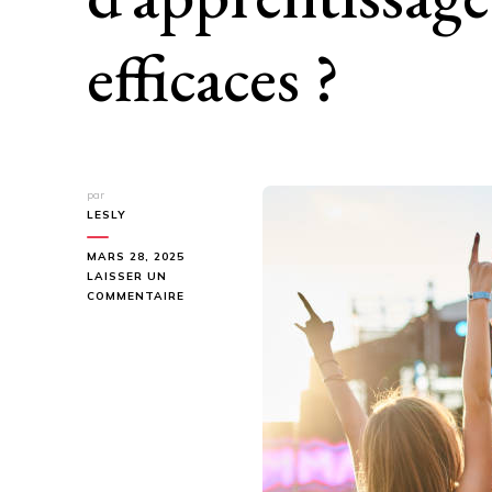
efficaces ?
par
LESLY
MARS 28, 2025
LAISSER UN
SUR
COMMENTAIRE
COMMENT
CRÉER
DES
ROUTINES
D’APPRENTISSAGE
SIMPLES
ET
EFFICACES
?