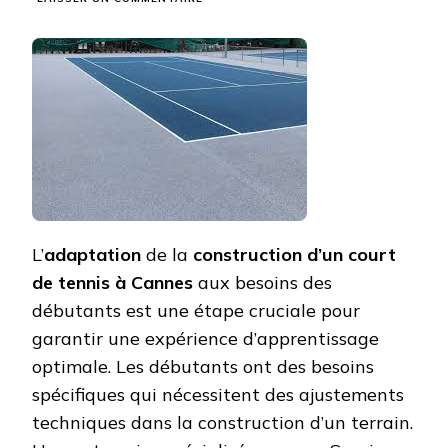
COMMENT
LA
CONSTRUCTION
D’UN
COURT
DE
TENNIS
À
CANNES
PEUT-
ELLE
ÊTRE
ADAPTÉE
L’
adaptation
de la
construction d’un court
AUX
BESOINS
de tennis à Cannes
aux besoins des
DES
DÉBUTANTS
débutants est une étape cruciale pour
?
garantir une expérience d’apprentissage
optimale. Les débutants ont des besoins
spécifiques qui nécessitent des ajustements
techniques dans la construction d’un terrain.