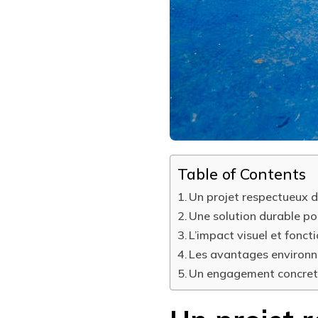
DE
TENNIS
EN
BÉTON
POREUX
À
NICE
S’INTÈGRE-
T-
ELLE
DANS
L’ENVIRONNEMENT
URBAIN
Table of Contents
?
Un projet respectueux d
Une solution durable pou
L’impact visuel et fonc
Les avantages environne
Un engagement concret