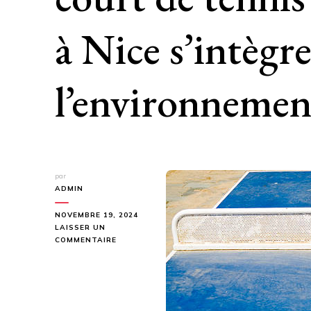
à Nice s’intègre
l’environnemen
par
ADMIN
NOVEMBRE 19, 2024
LAISSER UN
SUR
COMMENTAIRE
COMMENT
LA
CONSTRUCTION
D’UN
COURT