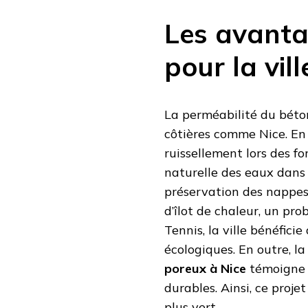
Les avant
pour la vil
La perméabilité du béton
côtières comme Nice. En e
ruissellement lors des fort
naturelle des eaux dans l
préservation des nappes 
d’îlot de chaleur, un pr
Tennis, la ville bénéfici
écologiques. En outre, l
poreux à Nice
témoigne 
durables. Ainsi, ce proj
plus vert.