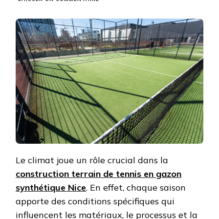
COMMENT
LE
CLIMAT
INFLUENCE
LA
CONSTRUCTION
TERRAIN
DE
TENNIS
EN
GAZON
SYNTHÉTIQUE
NICE
?
Le climat joue un rôle crucial dans la
construction terrain de tennis en gazon
synthétique Nice
. En effet, chaque saison
apporte des conditions spécifiques qui
influencent les matériaux, le processus et la