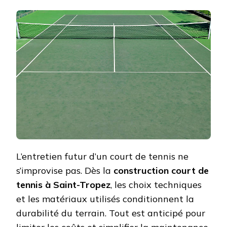
L’ENTRETI
FUTUR
EST-
IL
PRIS
EN
COMPTE
DÈS
LA
CONSTRUC
COURT
DE
TENNIS
À
SAINT-
TROPEZ
L’entretien futur d’un court de tennis ne
?
s’improvise pas. Dès la
construction court de
tennis à Saint-Tropez
, les choix techniques
et les matériaux utilisés conditionnent la
durabilité du terrain. Tout est anticipé pour