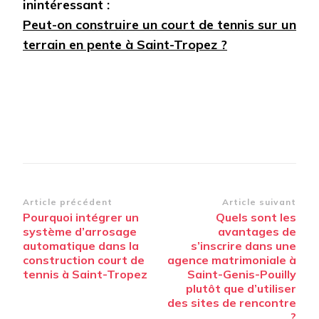
inintéressant :
Peut-on construire un court de tennis sur un
terrain en pente à Saint-Tropez ?
Navigation
Article précédent
Article suivant
Pourquoi intégrer un
Quels sont les
d’article
système d’arrosage
avantages de
automatique dans la
s’inscrire dans une
construction court de
agence matrimoniale à
tennis à Saint-Tropez
Saint-Genis-Pouilly
plutôt que d’utiliser
des sites de rencontre
?