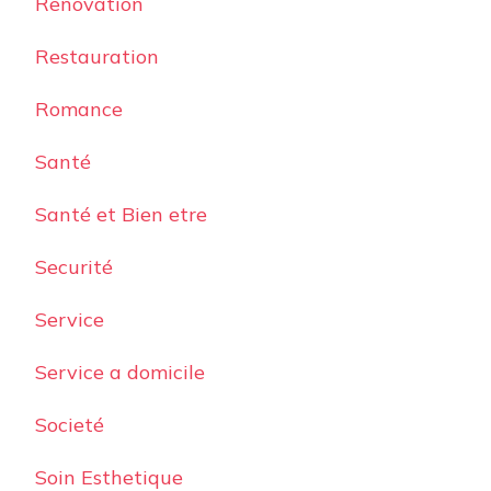
Renovation
Restauration
Romance
Santé
Santé et Bien etre
Securité
Service
Service a domicile
Societé
Soin Esthetique