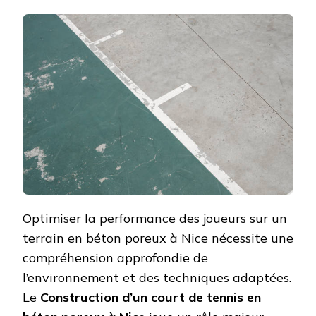
OPTIMIS
LA
PERFORM
DES
JOUEURS
SUR
UN
TERRAIN
EN
BÉTON
POREUX
À
NICE
?
Optimiser la performance des joueurs sur un
terrain en béton poreux à Nice nécessite une
compréhension approfondie de
l’environnement et des techniques adaptées.
Le
Construction d’un court de tennis en