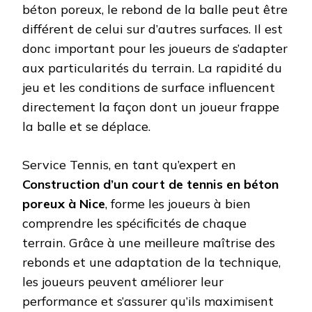
béton poreux, le rebond de la balle peut être
différent de celui sur d’autres surfaces. Il est
donc important pour les joueurs de s’adapter
aux particularités du terrain. La rapidité du
jeu et les conditions de surface influencent
directement la façon dont un joueur frappe
la balle et se déplace.
Service Tennis, en tant qu’expert en
Construction d’un court de tennis en béton
poreux à Nice
, forme les joueurs à bien
comprendre les spécificités de chaque
terrain. Grâce à une meilleure maîtrise des
rebonds et une adaptation de la technique,
les joueurs peuvent améliorer leur
performance et s’assurer qu’ils maximisent