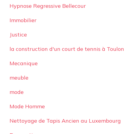
Hypnose Regressive Bellecour
Immobilier
Justice
la construction d'un court de tennis à Toulon
Mecanique
meuble
mode
Mode Homme
Nettoyage de Tapis Ancien au Luxembourg