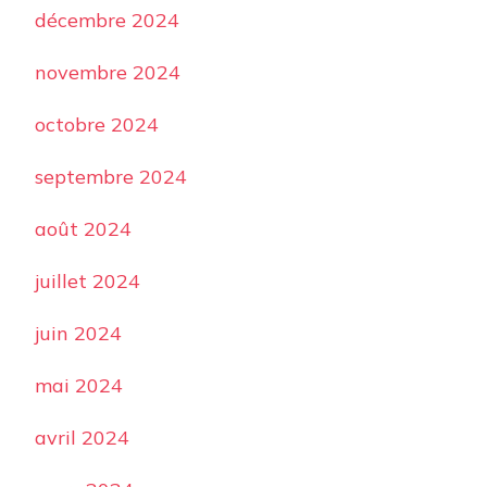
décembre 2024
novembre 2024
octobre 2024
septembre 2024
août 2024
juillet 2024
juin 2024
mai 2024
avril 2024