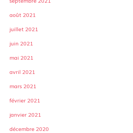
septembre 2021
août 2021
juillet 2021
juin 2021
mai 2021
avril 2021
mars 2021
février 2021
janvier 2021
décembre 2020