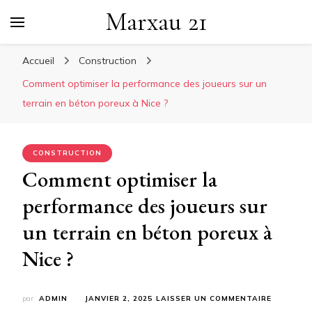
Marxau 21
Accueil
Construction
Comment optimiser la performance des joueurs sur un
terrain en béton poreux à Nice ?
CONSTRUCTION
Comment optimiser la
performance des joueurs sur
un terrain en béton poreux à
Nice ?
SUR
par
ADMIN
JANVIER 2, 2025
LAISSER UN COMMENTAIRE
COMMEN