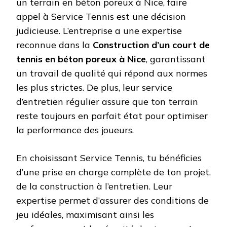
un terrain en béton poreux à Nice, faire
appel à Service Tennis est une décision
judicieuse. L’entreprise a une expertise
reconnue dans la
Construction d’un court de
tennis en béton poreux à Nice
, garantissant
un travail de qualité qui répond aux normes
les plus strictes. De plus, leur service
d’entretien régulier assure que ton terrain
reste toujours en parfait état pour optimiser
la performance des joueurs.
En choisissant Service Tennis, tu bénéficies
d’une prise en charge complète de ton projet,
de la construction à l’entretien. Leur
expertise permet d’assurer des conditions de
jeu idéales, maximisant ainsi les