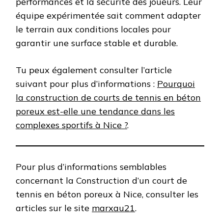
performances et la sécurité des joueurs. Leur
équipe expérimentée sait comment adapter
le terrain aux conditions locales pour
garantir une surface stable et durable.
Tu peux également consulter l’article
suivant pour plus d’informations :
Pourquoi
la construction de courts de tennis en béton
poreux est-elle une tendance dans les
complexes sportifs à Nice ?
.
Pour plus d’informations semblables
concernant la Construction d’un court de
tennis en béton poreux à Nice, consulter les
articles sur le site
marxau21
.