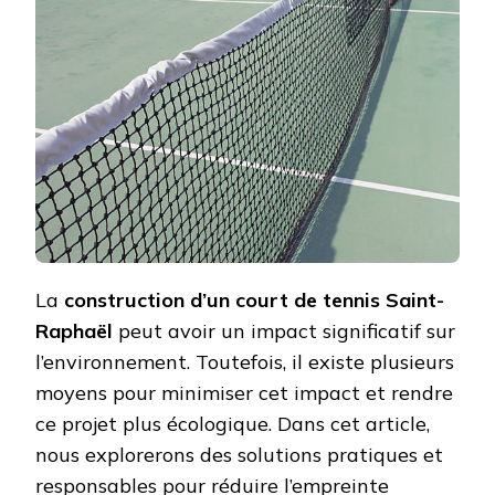
ÉCOL
DE
LA
CONS
D’UN
COUR
DE
TENN
?
La
construction d’un court de tennis Saint-
Raphaël
peut avoir un impact significatif sur
l’environnement. Toutefois, il existe plusieurs
moyens pour minimiser cet impact et rendre
ce projet plus écologique. Dans cet article,
nous explorerons des solutions pratiques et
responsables pour réduire l’empreinte