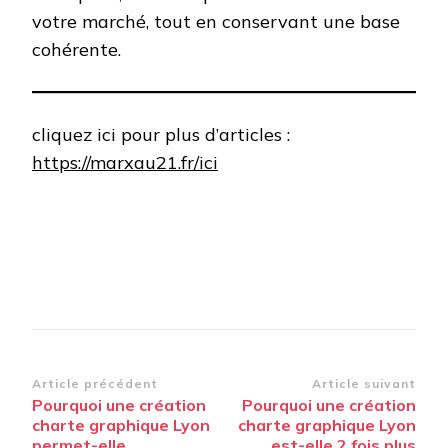
votre marché, tout en conservant une base
cohérente.
cliquez ici pour plus d’articles :
https://marxau21.fr/ici
Navigation
Article précédent
Article suivant
Pourquoi une création
Pourquoi une création
d’article
charte graphique Lyon
charte graphique Lyon
permet-elle
est-elle 2 fois plus