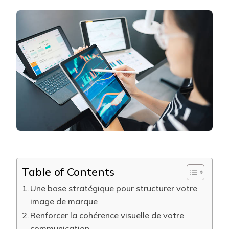
UNE
CRÉATION
CHARTE
GRAPHIQUE
LYON
PEUT-
ELLE
RENFORCER
3
ÉLÉMENTS
PUISSANTS
DE
VOTRE
IMAGE
?
Table of Contents
Une base stratégique pour structurer votre
image de marque
Renforcer la cohérence visuelle de votre
communication