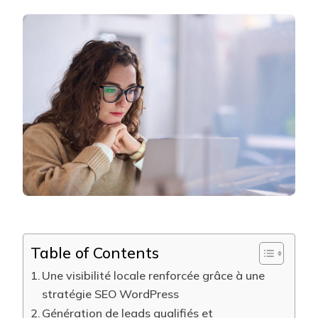
UNE
CRÉATION
SITE
WORDPRESS
LYON
PEUT-
ELLE
GÉNÉRER
3
RÉSULTATS
PUISSANTS
POUR
VOTRE
ACTIVITÉ
?
Table of Contents
Une visibilité locale renforcée grâce à une
stratégie SEO WordPress
Génération de leads qualifiés et