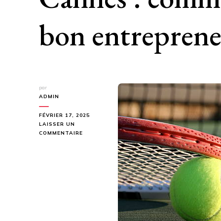
bon entreprene
par
ADMIN
FÉVRIER 17, 2025
LAISSER UN
SUR
COMMENTAIRE
CONSTRUCTION
COURT
DE
TENNIS
CANNES
:
COMMENT
CHOISIR
UN