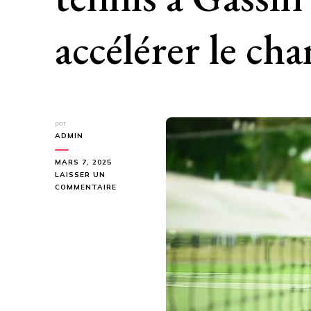
accélérer le cha
par
ADMIN
MARS 7, 2025
LAISSER UN
SUR
COMMENTAIRE
CONSTRUCTION
D’UN
COURT
DE
TENNIS
À
GASSIN
:
COMMENT