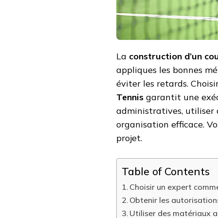
ACCÉLÉRER
LE
CHANTIER
?
La
construction d’un cou
appliques les bonnes mé
éviter les retards. Cho
Tennis
garantit une exécu
administratives, utilise
organisation efficace. 
projet.
Table of Contents
Choisir un expert comme
Obtenir les autorisatio
Utiliser des matériaux 