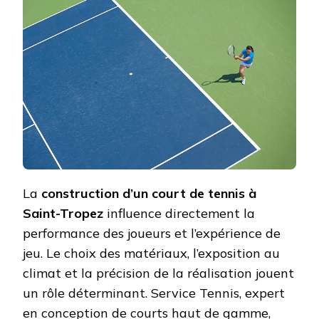
DE
TENNIS
À
SAINT-
TROPEZ
:
QUELS
IMPACTS
SUR
LA
QUALITÉ
DU
JEU
?
La
construction d’un court de tennis à
Saint-Tropez
influence directement la
performance des joueurs et l’expérience de
jeu. Le choix des matériaux, l’exposition au
climat et la précision de la réalisation jouent
un rôle déterminant. Service Tennis, expert
en conception de courts haut de gamme,