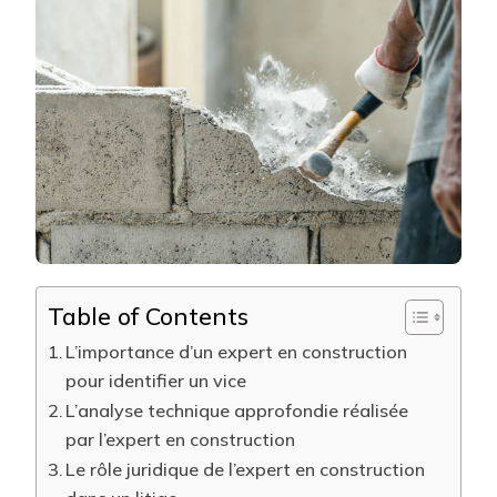
RÔLE
D’UN
EXPERT
INDÉPE
DANS
L’ÉVALU
D’UN
VICE
DE
CONSTR
?
Table of Contents
L’importance d’un expert en construction
pour identifier un vice
L’analyse technique approfondie réalisée
par l’expert en construction
Le rôle juridique de l’expert en construction