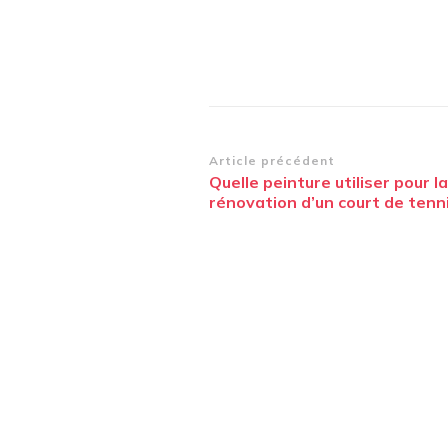
Navigation
Article précédent
Quelle peinture utiliser pour la
d’article
rénovation d’un court de tenni