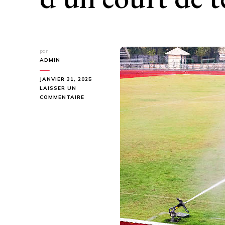
par
ADMIN
JANVIER 31, 2025
LAISSER UN
SUR
COMMENTAIRE
LES
AVANTAGES
DE
LA
CONSTRUCTION
D’UN
COURT
DE
TENNIS
À
NICE