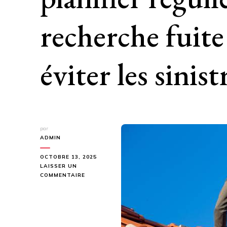
recherche fuite
éviter les sinist
par
ADMIN
OCTOBRE 13, 2025
LAISSER UN
SUR
COMMENTAIRE
LES
COPROPRIÉTÉS
DOIVENT-
ELLES
PLANIFIER