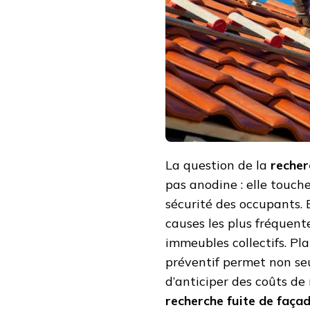
RÉGULIÈREMENT
UNE
RECHERCHE
FUITE
DE
FAÇADES
POUR
ÉVITER
LES
SINISTRES
?
La question de la
recher
pas anodine : elle touche
sécurité des occupants. E
causes les plus fréquent
immeubles collectifs. Pl
préventif permet non seu
d’anticiper des coûts de 
recherche fuite de faça