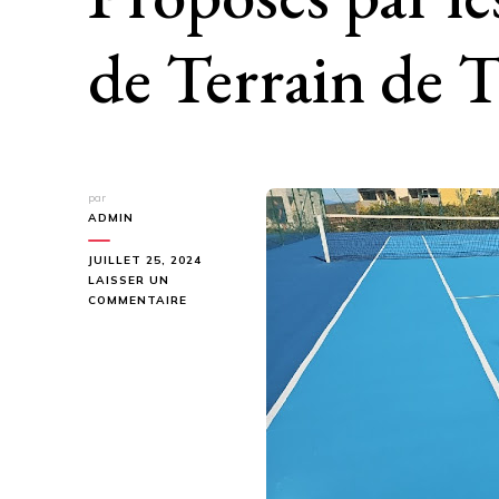
de Terrain de T
par
ADMIN
JUILLET 25, 2024
LAISSER UN
SUR
COMMENTAIRE
LES
SERVICES
SUPPLÉMENTAIRES
PROPOSÉS
PAR
LES
CONSTRUCTEURS
DE
TERRAIN