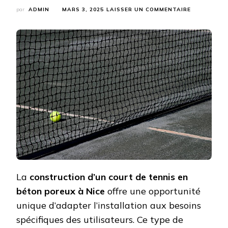
SUR
par
ADMIN
MARS 3, 2025
LAISSER UN COMMENTAIRE
PERSONNAL
DE
LA
CONSTRUC
D’UN
COURT
DE
TENNIS
EN
BÉTON
POREUX
À
NICE
SELON
LES
BESOINS
DES
UTILISATE
La
construction d’un court de tennis en
béton poreux à Nice
offre une opportunité
unique d’adapter l’installation aux besoins
spécifiques des utilisateurs. Ce type de