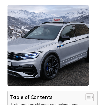
ON
VOYAGER
AVEC
DES
ANIMAUX
DANS
UN
TAXI
DE
STATIONS
LORS
D’UN
SÉJOUR
AU
SKI
?
Table of Contents
Voyager au ski avec son animal : une