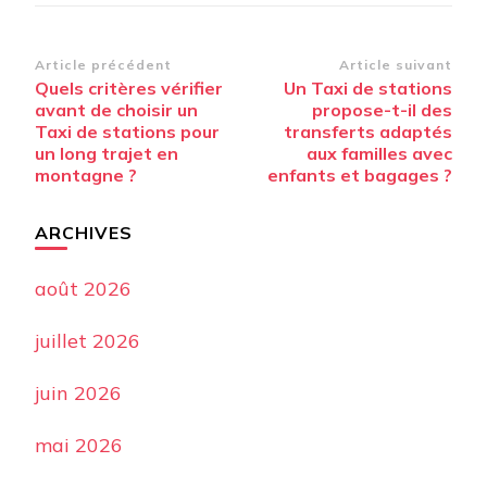
Navigation
Article précédent
Article suivant
Quels critères vérifier
Un Taxi de stations
d’article
avant de choisir un
propose-t-il des
Taxi de stations pour
transferts adaptés
un long trajet en
aux familles avec
montagne ?
enfants et bagages ?
ARCHIVES
août 2026
juillet 2026
juin 2026
mai 2026