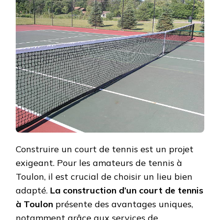
POUR
LA
CONST
D’UN
COURT
DE
TENNI
?
Construire un court de tennis est un projet
exigeant. Pour les amateurs de tennis à
Toulon, il est crucial de choisir un lieu bien
adapté.
La construction d’un court de tennis
à Toulon
présente des avantages uniques,
notamment grâce aux services de