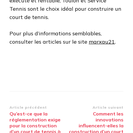
exécuté et rentable, Toulon et Service
Tennis sont le choix idéal pour construire un
court de tennis.
Pour plus d’informations semblables,
consulter les articles sur le site
marxau21
.
Navigation
Article précédent
Article suivant
Qu’est-ce que la
Comment les
d’article
réglementation exige
innovations
pour la construction
influencent-elles la
d’un court de tennis à
construction d’un court