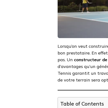
TERRAIN
DE
TENNIS
SPÉCIALISÉ
PLUTÔT
QU’UN
GÉNÉRALISTE
?
Lorsqu’on veut construire 
bon prestataire. En effet
pas. Un
constructeur de 
d’avantages qu’un génér
Tennis garantit un trava
de votre terrain sera op
Table of Contents