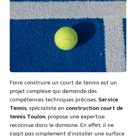
À
UN
EXPERT
EN
CONSTRUC
DE
COURT
DE
TENNIS
À
TOULON
?
Faire construire un court de tennis est un
projet complexe qui demande des
compétences techniques précises.
Service
Tennis
, spécialiste en
construction court de
tennis Toulon
, propose une expertise
reconnue dans le domaine. En effet, il ne
s’agit pas simplement d’installer une surface