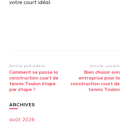
votre court idéal.
Navigation
Article précédent
Article suivant
Comment se passe la
Bien choisir son
d’article
construction court de
entreprise pour la
tennis Toulon étape
construction court de
par étape ?
tennis Toulon
ARCHIVES
août 2026