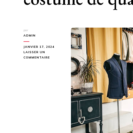
par
ADMIN
JANVIER 17, 2024
LAISSER UN
SUR
COMMENTAIRE
POURQUOI
INVESTIR
DANS
UN
COSTUME
DE
QUALITÉ
?