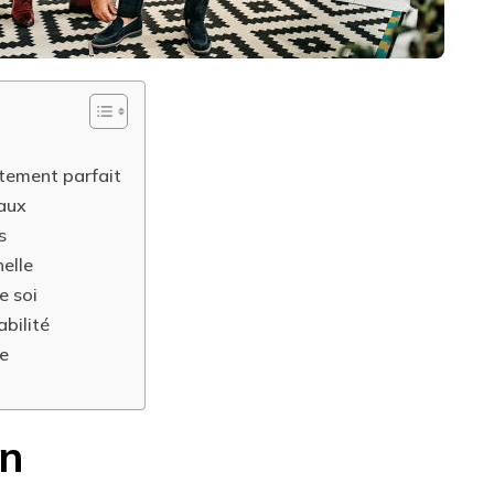
stement parfait
iaux
s
nelle
e soi
bilité
me
on