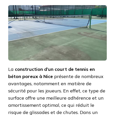
LA
CONSTR
D’UN
COURT
DE
TENNIS
EN
BÉTON
POREUX
À
NICE
AMÉLIO
T-
ELLE
La
construction d’un court de tennis en
LA
SÉCURI
béton poreux à Nice
présente de nombreux
DES
avantages, notamment en matière de
JOUEUR
?
sécurité pour les joueurs. En effet, ce type de
surface offre une meilleure adhérence et un
amortissement optimal, ce qui réduit le
risque de glissades et de chutes. Dans un