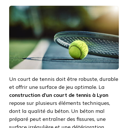
LA
QUALITÉ
DU
BÉTON
EST-
ELLE
CRUCIALE
DANS
LA
CONSTRUC
D’UN
COURT
DE
TENNIS
À
Un court de tennis doit être robuste, durable
LYON
et offrir une surface de jeu optimale. La
?
construction d’un court de tennis à Lyon
repose sur plusieurs éléments techniques,
dont la qualité du béton. Un béton mal
préparé peut entraîner des fissures, une
surface irrégulière et une détérioration