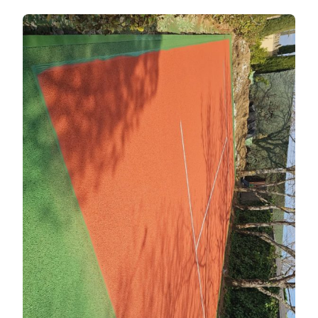
LA
RÉNOVATIO
D’UN
COURT
DE
TENNIS
À
SAINT-
TROPEZ
DOIT-
ELLE
INCLURE
UN
BON
DRAINAGE
?