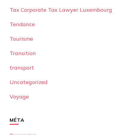
Tax Corporate Tax Lawyer Luxembourg
Tendance
Tourisme
Transition
transport
Uncategorized
Voyage
MÉTA