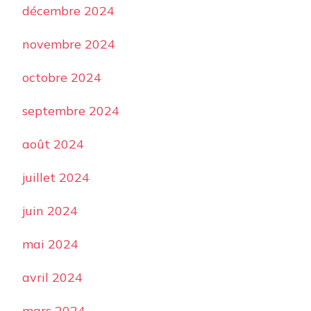
décembre 2024
novembre 2024
octobre 2024
septembre 2024
août 2024
juillet 2024
juin 2024
mai 2024
avril 2024
mars 2024