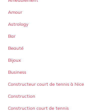
Ameublement
Amour
Astrology
Bar
Beauté
Bijoux
Business
Constructeur court de tennis à Nice
Construction
Construction court de tennis