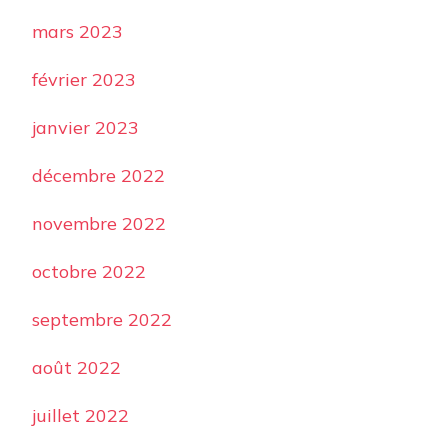
mars 2023
février 2023
janvier 2023
décembre 2022
novembre 2022
octobre 2022
septembre 2022
août 2022
juillet 2022