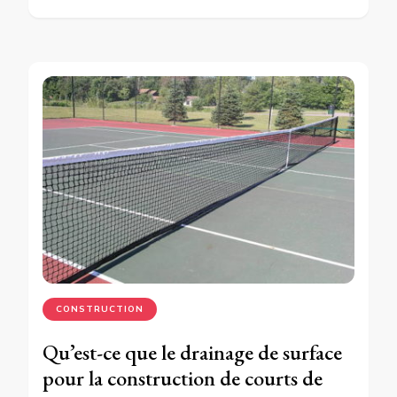
CONSTRUCTION
Qu’est-ce que le drainage de surface
pour la construction de courts de