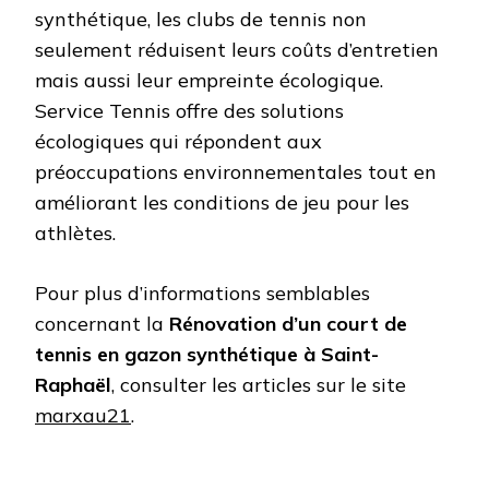
synthétique, les clubs de tennis non
seulement réduisent leurs coûts d’entretien
mais aussi leur empreinte écologique.
Service Tennis offre des solutions
écologiques qui répondent aux
préoccupations environnementales tout en
améliorant les conditions de jeu pour les
athlètes.
Pour plus d’informations semblables
concernant la
Rénovation d’un court de
tennis en gazon synthétique à Saint-
Raphaël
, consulter les articles sur le site
marxau21
.