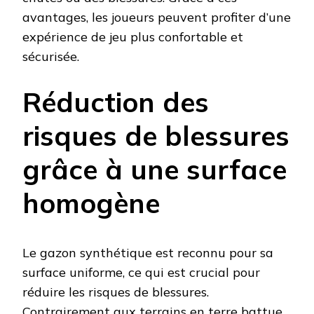
avantages, les joueurs peuvent profiter d’une
expérience de jeu plus confortable et
sécurisée.
Réduction des
risques de blessures
grâce à une surface
homogène
Le gazon synthétique est reconnu pour sa
surface uniforme, ce qui est crucial pour
réduire les risques de blessures.
Contrairement aux terrains en terre battue