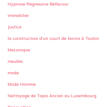
Hypnose Regressive Bellecour
Immobilier
Justice
la construction d'un court de tennis à Toulon
Mecanique
meuble
mode
Mode Homme
Nettoyage de Tapis Ancien au Luxembourg