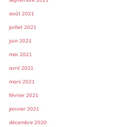
août 2021
juillet 2021
juin 2021
mai 2021
avril 2021
mars 2021
février 2021
janvier 2021
décembre 2020