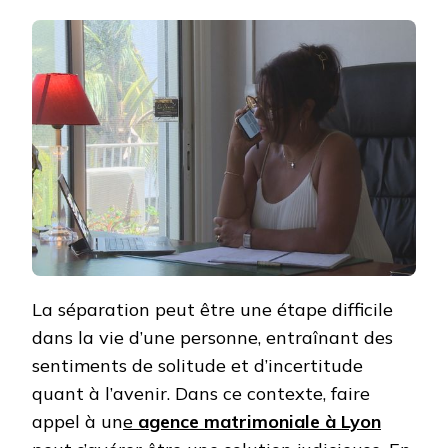
OPTER
POUR
UNE
AGENC
MATRI
À
LYON
POUR
LES
PERSO
RÉCEM
SÉPAR
?
La séparation peut être une étape difficile
dans la vie d’une personne, entraînant des
sentiments de solitude et d’incertitude
quant à l’avenir. Dans ce contexte, faire
appel à un
e
agence matrimoniale à Lyon